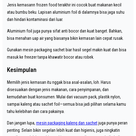
Jenis kemasann frozen food terakhir ini cocok buat makanan kecil
atau bumbu beku. Lapisan aluminium foil di dalamnya bisa jaga suhu
dan hindari kontaminasi dari luar.
Aluminium foil juga punya sifat anti bocor dan kuat banget. Bahkan,
bisa menahan uap air yang biasanya bikin kemasan lain cepat rusak.
Gunakan mesin packaging sachet biar hasil segel makin kuat dan bisa
masuk ke freezer tanpa khawatir bocor atau robek.
Kesimpulan
Memilih jenis kemasan itu nggak bisa asal-asalan, loh. Harus
disesuaikan dengan jenis makanan, cara penyimpanan, dan
kemudahan buat konsumen. Mulai dari vacuum pack, plastik nylon,
sampai kaleng atau sachet foil—semua bisa jadi pilihan selama kamu
tahu kelebihan dan cara pakainya.
Dan jangan lupa,
mesin packaging kaleng dan sachet
juga punya peran
penting. Selain bikin segelan lebih kuat dan higienis, juga ningkatin