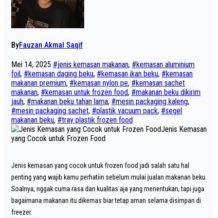
By
Fauzan Akmal Saqif
Mei 14, 2025
#jenis kemasan makanan
,
#kemasan aluminium
foil
,
#kemasan daging beku
,
#kemasan ikan beku
,
#kemasan
makanan premium
,
#kemasan nylon pe
,
#kemasan sachet
makanan
,
#kemasan untuk frozen food
,
#makanan beku dikirim
jauh
,
#makanan beku tahan lama
,
#mesin packaging kaleng
,
#mesin packaging sachet
,
#plastik vacuum pack
,
#segel
makanan beku
,
#tray plastik frozen food
Jenis Kemasan
yang Cocok untuk Frozen Food
Jenis kemasan yang cocok untuk frozen food jadi salah satu hal
penting yang wajib kamu perhatiin sebelum mulai jualan makanan beku.
Soalnya, nggak cuma rasa dan kualitas aja yang menentukan, tapi juga
bagaimana makanan itu dikemas biar tetap aman selama disimpan di
freezer.