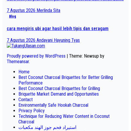
7 Agustus 2026
Merlinda Sita
Blog
cara mengiris ubi agar hasil lebih tipis dan seragam
7 Agustus 2026
Andayani Hayuning Tyas
Proudly powered by WordPress
|
Theme: Newsup by
Themeansar
.
Home
Best Coconut Charcoal Briquettes for Better Grilling
Performance
Best Coconut Charcoal Briquettes for Grilling
Briquette Market Demand and Opportunities
Contact
Environmentally Safe Hookah Charcoal
Privacy Policy
Technique for Reducing Water Content in Coconut
Charcoal
استيراد فحم جوز الهند مكعبات