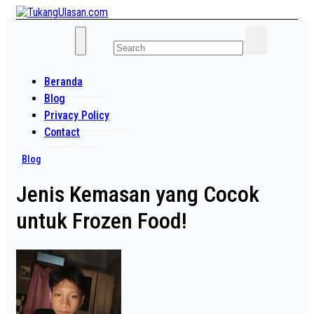
Skip
to
Baca Aja Dulu!
content
TukangUlasan.com
Beranda
Blog
Privacy Policy
Contact
Blog
Jenis Kemasan yang Cocok
untuk Frozen Food!