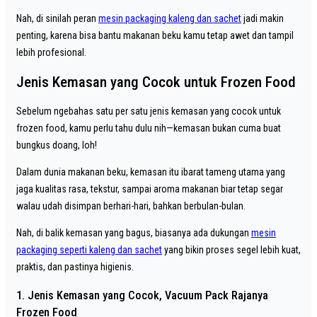
Nah, di sinilah peran
mesin packaging kaleng dan sachet
jadi makin
penting, karena bisa bantu makanan beku kamu tetap awet dan tampil
lebih profesional.
Jenis Kemasan yang Cocok untuk Frozen Food
Sebelum ngebahas satu per satu jenis kemasan yang cocok untuk
frozen food, kamu perlu tahu dulu nih—kemasan bukan cuma buat
bungkus doang, loh!
Dalam dunia makanan beku, kemasan itu ibarat tameng utama yang
jaga kualitas rasa, tekstur, sampai aroma makanan biar tetap segar
walau udah disimpan berhari-hari, bahkan berbulan-bulan.
Nah, di balik kemasan yang bagus, biasanya ada dukungan
mesin
packaging seperti kaleng dan sachet
yang bikin proses segel lebih kuat,
praktis, dan pastinya higienis.
1. Jenis Kemasan yang Cocok, Vacuum Pack Rajanya
Frozen Food