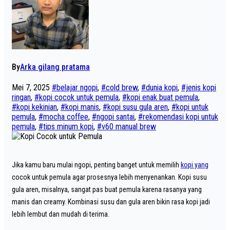
By
Arka gilang pratama
Mei 7, 2025
#belajar ngopi
,
#cold brew
,
#dunia kopi
,
#jenis kopi
ringan
,
#kopi cocok untuk pemula
,
#kopi enak buat pemula
,
#kopi kekinian
,
#kopi manis
,
#kopi susu gula aren
,
#kopi untuk
pemula
,
#mocha coffee
,
#ngopi santai
,
#rekomendasi kopi untuk
pemula
,
#tips minum kopi
,
#v60 manual brew
Jika kamu baru mulai ngopi, penting banget untuk memilih
kopi yang
cocok untuk pemula agar prosesnya lebih menyenankan. Kopi susu
gula aren, misalnya, sangat pas buat pemula karena rasanya yang
manis dan creamy. Kombinasi susu dan gula aren bikin rasa kopi jadi
lebih lembut dan mudah di terima.