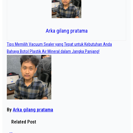
Arka gilang pratama
Navigasi
Tips Memilih Vacuum Sealer yang Tepat untuk Kebutuhan Anda
pos
Bahaya Botol Plastik Air Mineral dalam Jangka Panjang!
By
Arka gilang pratama
Related Post