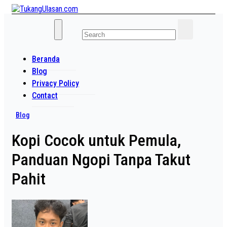
Skip
to
Baca Aja Dulu!
content
TukangUlasan.com
Beranda
Blog
Privacy Policy
Contact
Blog
Kopi Cocok untuk Pemula,
Panduan Ngopi Tanpa Takut
Pahit