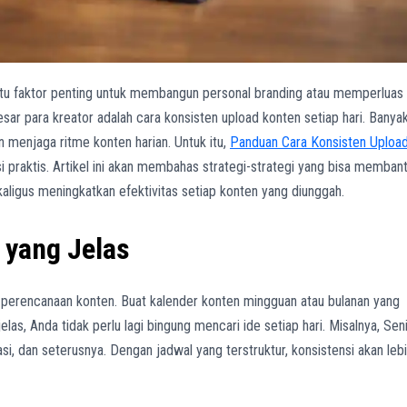
h satu faktor penting untuk membangun personal branding atau memperluas
besar para kreator adalah cara konsisten upload konten setiap hari. Banya
 menjaga ritme konten harian. Untuk itu,
Panduan Cara Konsisten Uploa
i praktis. Artikel ini akan membahas strategi-strategi yang bisa memban
aligus meningkatkan efektivitas setiap konten yang diunggah.
 yang Jelas
 perencanaan konten. Buat kalender konten mingguan atau bulanan yang
las, Anda tidak perlu lagi bingung mencari ide setiap hari. Misalnya, Sen
rasi, dan seterusnya. Dengan jadwal yang terstruktur, konsistensi akan leb