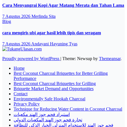
Cara Menyangrai Kopi Agar Matang Merata dan Tahan Lama
7 Agustus 2026
Merlinda Sita
Blog
cara mengiris ubi agar hasil lebih tipis dan seragam
7 Agustus 2026
Andayani Hayuning Tyas
Proudly powered by WordPress
|
Theme: Newsup by
Themeansar
.
Home
Best Coconut Charcoal Briquettes for Better Grilling
Performance
Best Coconut Charcoal Briquettes for Grilling
Briquette Market Demand and Opportunities
Contact
Environmentally Safe Hookah Charcoal
Privacy Policy
Technique for Reducing Water Content in Coconut Charcoal
استيراد فحم جوز الهند مكعبات
تجارة فحم جوز الهند المكعبات الدولي
فحم جوز الهند للاستخدام المنزلي الخيار الذكي للنظافة