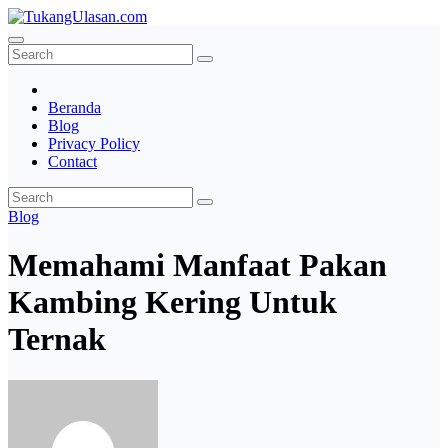
Skip
to
TukangUlasan.com
Baca Aja Dulu!
content
Beranda
Blog
Privacy Policy
Contact
Blog
Memahami Manfaat Pakan
Kambing Kering Untuk
Ternak