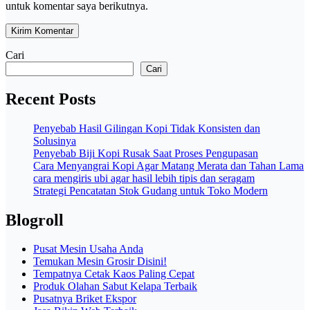
untuk komentar saya berikutnya.
Cari
Cari
Recent Posts
Penyebab Hasil Gilingan Kopi Tidak Konsisten dan
Solusinya
Penyebab Biji Kopi Rusak Saat Proses Pengupasan
Cara Menyangrai Kopi Agar Matang Merata dan Tahan Lama
cara mengiris ubi agar hasil lebih tipis dan seragam
Strategi Pencatatan Stok Gudang untuk Toko Modern
Blogroll
Pusat Mesin Usaha Anda
Temukan Mesin Grosir Disini!
Tempatnya Cetak Kaos Paling Cepat
Produk Olahan Sabut Kelapa Terbaik
Pusatnya Briket Ekspor