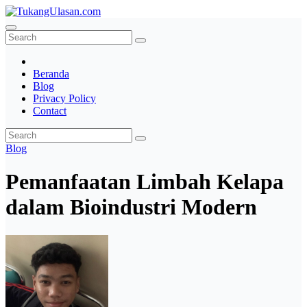
Skip
to
TukangUlasan.com
Baca Aja Dulu!
content
Beranda
Blog
Privacy Policy
Contact
Blog
Pemanfaatan Limbah Kelapa
dalam Bioindustri Modern