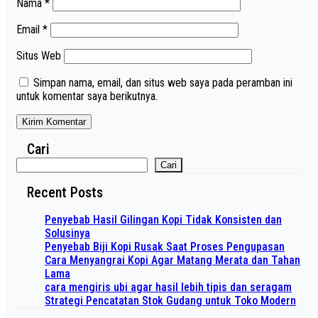
Nama
*
Email
*
Situs Web
Simpan nama, email, dan situs web saya pada peramban ini
untuk komentar saya berikutnya.
Cari
Cari
Recent Posts
Penyebab Hasil Gilingan Kopi Tidak Konsisten dan
Solusinya
Penyebab Biji Kopi Rusak Saat Proses Pengupasan
Cara Menyangrai Kopi Agar Matang Merata dan Tahan
Lama
cara mengiris ubi agar hasil lebih tipis dan seragam
Strategi Pencatatan Stok Gudang untuk Toko Modern