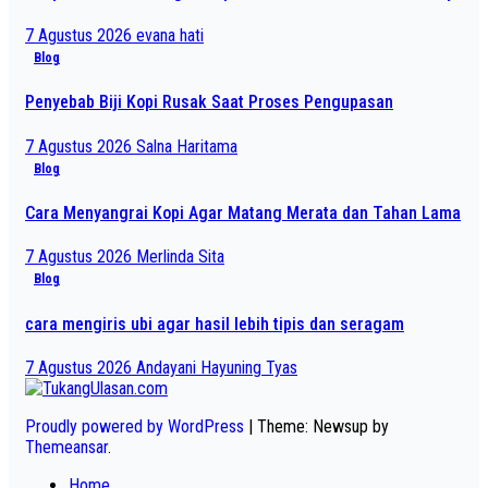
7 Agustus 2026
evana hati
Blog
Penyebab Biji Kopi Rusak Saat Proses Pengupasan
7 Agustus 2026
Salna Haritama
Blog
Cara Menyangrai Kopi Agar Matang Merata dan Tahan Lama
7 Agustus 2026
Merlinda Sita
Blog
cara mengiris ubi agar hasil lebih tipis dan seragam
7 Agustus 2026
Andayani Hayuning Tyas
Proudly powered by WordPress
|
Theme: Newsup by
Themeansar
.
Home