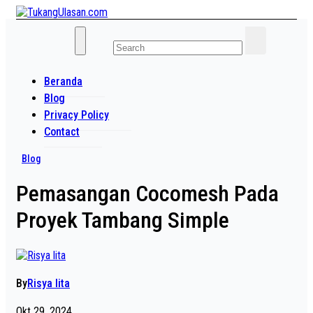
Skip
to
Baca Aja Dulu!
content
TukangUlasan.com
Beranda
Blog
Privacy Policy
Contact
Blog
Pemasangan Cocomesh Pada
Proyek Tambang Simple
By
Risya lita
Okt 29, 2024