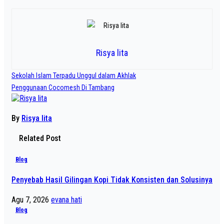
Risya lita
Navigasi
Sekolah Islam Terpadu Unggul dalam Akhlak
pos
Penggunaan Cocomesh Di Tambang
By
Risya lita
Related Post
Blog
Penyebab Hasil Gilingan Kopi Tidak Konsisten dan Solusinya
Agu 7, 2026
evana hati
Blog