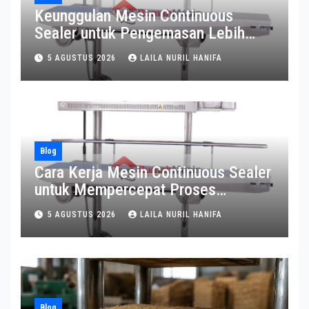
Keunggulan Mesin Continuous
Sealer untuk Pengemasan Lebih
Efisien
5 AGUSTUS 2026
LAILA NURIL HANIFA
Blog
Cara Kerja Mesin Continuous Sealer
untuk Mempercepat Proses
Pengemasan
5 AGUSTUS 2026
LAILA NURIL HANIFA
Blog