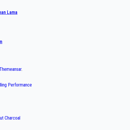
ahan Lama
am
Themeansar
.
illing Performance
ut Charcoal