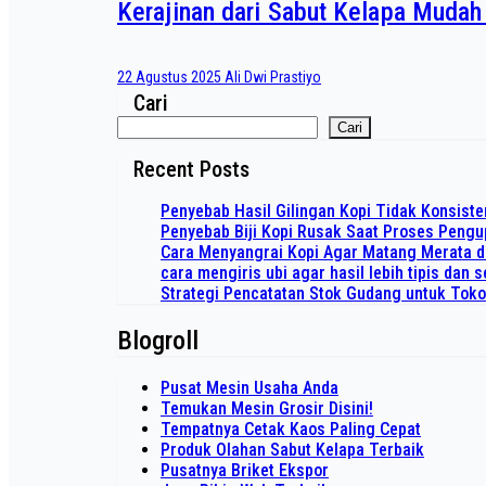
Kerajinan dari Sabut Kelapa Mudah
22 Agustus 2025
Ali Dwi Prastiyo
Cari
Cari
Recent Posts
Penyebab Hasil Gilingan Kopi Tidak Konsiste
Penyebab Biji Kopi Rusak Saat Proses Peng
Cara Menyangrai Kopi Agar Matang Merata 
cara mengiris ubi agar hasil lebih tipis dan
Strategi Pencatatan Stok Gudang untuk Tok
Blogroll
Pusat Mesin Usaha Anda
Temukan Mesin Grosir Disini!
Tempatnya Cetak Kaos Paling Cepat
Produk Olahan Sabut Kelapa Terbaik
Pusatnya Briket Ekspor