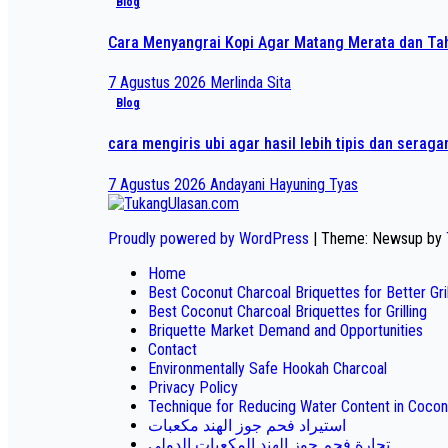
Blog
Cara Menyangrai Kopi Agar Matang Merata dan T
7 Agustus 2026
Merlinda Sita
Blog
cara mengiris ubi agar hasil lebih tipis dan serag
7 Agustus 2026
Andayani Hayuning Tyas
Proudly powered by WordPress
|
Theme: Newsup by
Home
Best Coconut Charcoal Briquettes for Better Gr
Best Coconut Charcoal Briquettes for Grilling
Briquette Market Demand and Opportunities
Contact
Environmentally Safe Hookah Charcoal
Privacy Policy
Technique for Reducing Water Content in Cocon
استيراد فحم جوز الهند مكعبات
تجارة فحم جوز الهند المكعبات الدولي