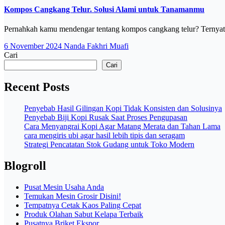
Kompos Cangkang Telur. Solusi Alami untuk Tanamanmu
Pernahkah kamu mendengar tentang kompos cangkang telur? Ternyata
6 November 2024
Nanda Fakhri Muafi
Cari
Cari
Recent Posts
Penyebab Hasil Gilingan Kopi Tidak Konsisten dan Solusinya
Penyebab Biji Kopi Rusak Saat Proses Pengupasan
Cara Menyangrai Kopi Agar Matang Merata dan Tahan Lama
cara mengiris ubi agar hasil lebih tipis dan seragam
Strategi Pencatatan Stok Gudang untuk Toko Modern
Blogroll
Pusat Mesin Usaha Anda
Temukan Mesin Grosir Disini!
Tempatnya Cetak Kaos Paling Cepat
Produk Olahan Sabut Kelapa Terbaik
Pusatnya Briket Ekspor