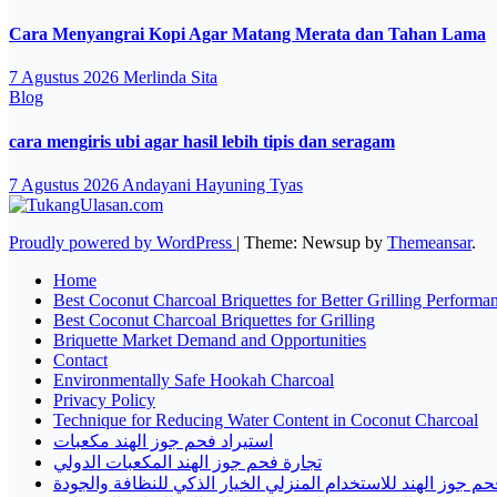
Cara Menyangrai Kopi Agar Matang Merata dan Tahan Lama
7 Agustus 2026
Merlinda Sita
Blog
cara mengiris ubi agar hasil lebih tipis dan seragam
7 Agustus 2026
Andayani Hayuning Tyas
Proudly powered by WordPress
|
Theme: Newsup by
Themeansar
.
Home
Best Coconut Charcoal Briquettes for Better Grilling Performa
Best Coconut Charcoal Briquettes for Grilling
Briquette Market Demand and Opportunities
Contact
Environmentally Safe Hookah Charcoal
Privacy Policy
Technique for Reducing Water Content in Coconut Charcoal
استيراد فحم جوز الهند مكعبات
تجارة فحم جوز الهند المكعبات الدولي
حم جوز الهند للاستخدام المنزلي الخيار الذكي للنظافة والجودة