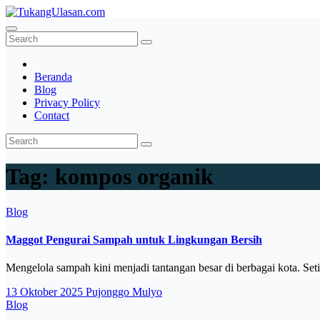
Skip
to
TukangUlasan.com
Baca Aja Dulu!
content
Beranda
Blog
Privacy Policy
Contact
Tag:
kompos organik
Blog
Maggot Pengurai Sampah untuk Lingkungan Bersih
Mengelola sampah kini menjadi tantangan besar di berbagai kota. 
13 Oktober 2025
Pujonggo Mulyo
Blog