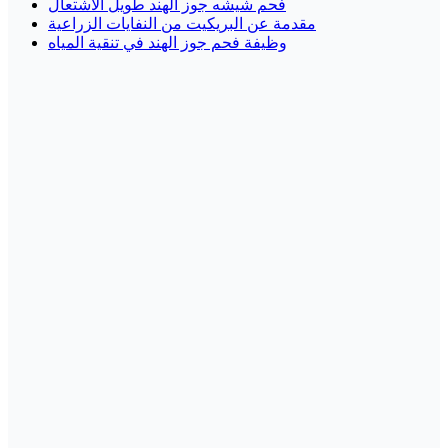
فحم شيشه جوز الهند طويل الاشتعال
مقدمة عن البريكيت من النفايات الزراعية
وظيفة فحم جوز الهند في تنقية المياه