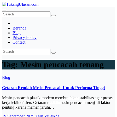
Skip
to
TukangUlasan.com
Baca Aja Dulu!
content
Beranda
Blog
Privacy Policy
Contact
Tag:
Mesin pencacah tenang
Blog
Getaran Rendah Mesin Pencacah Untuk Performa Tinggi
Mesin pencacah plastik modern membutuhkan stabilitas agar proses
kerja lebih efisien. Getaran rendah mesin pencacah menjadi faktor
penting karena memengaruhi…
19 September 2025
Zella Zulaikha