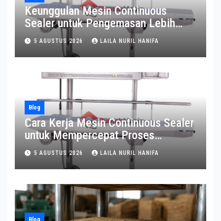
Keunggulan Mesin Continuous
Sealer untuk Pengemasan Lebih
Efisien
5 AGUSTUS 2026
LAILA NURIL HANIFA
Blog
Cara Kerja Mesin Continuous Sealer
untuk Mempercepat Proses
Pengemasan
5 AGUSTUS 2026
LAILA NURIL HANIFA
Blog