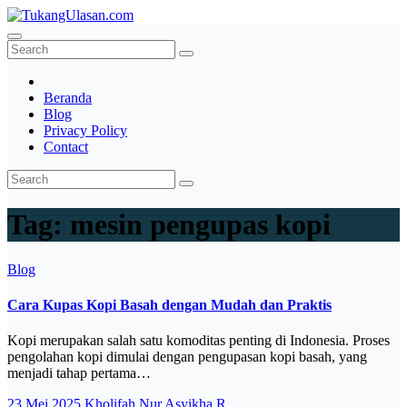
Skip
to
TukangUlasan.com
Baca Aja Dulu!
content
Beranda
Blog
Privacy Policy
Contact
Tag:
mesin pengupas kopi
Blog
Cara Kupas Kopi Basah dengan Mudah dan Praktis
Kopi merupakan salah satu komoditas penting di Indonesia. Proses
pengolahan kopi dimulai dengan pengupasan kopi basah, yang
menjadi tahap pertama…
23 Mei 2025
Kholifah Nur Asyikha R