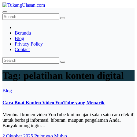
Skip
to
TukangUlasan.com
Baca Aja Dulu!
content
Beranda
Blog
Privacy Policy
Contact
Tag:
pelatihan konten digital
Blog
Cara Buat Konten Video YouTube yang Menarik
Membuat konten video YouTube kini menjadi salah satu cara efektif
untuk berbagi informasi, hiburan, maupun pengalaman Anda.
Banyak orang ingin…
2 Oktober 2025
Pujonggo Mulyo