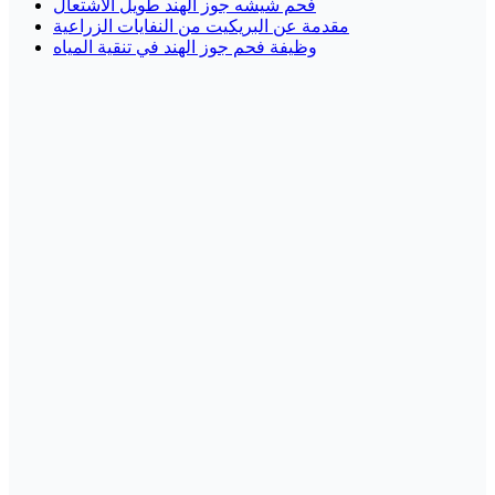
فحم شيشه جوز الهند طويل الاشتعال
مقدمة عن البريكيت من النفايات الزراعية
وظيفة فحم جوز الهند في تنقية المياه