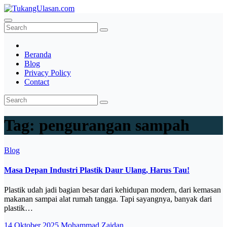
Skip
to
TukangUlasan.com
Baca Aja Dulu!
content
Beranda
Blog
Privacy Policy
Contact
Tag:
pengurangan sampah
Blog
Masa Depan Industri Plastik Daur Ulang, Harus Tau!
Plastik udah jadi bagian besar dari kehidupan modern, dari kemasan
makanan sampai alat rumah tangga. Tapi sayangnya, banyak dari
plastik…
14 Oktober 2025
Mohammad Zaidan