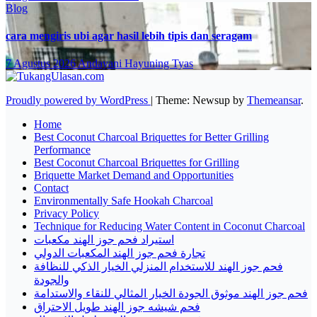
Blog
cara mengiris ubi agar hasil lebih tipis dan seragam
7 Agustus 2026
Andayani Hayuning Tyas
Proudly powered by WordPress
|
Theme: Newsup by
Themeansar
.
Home
Best Coconut Charcoal Briquettes for Better Grilling
Performance
Best Coconut Charcoal Briquettes for Grilling
Briquette Market Demand and Opportunities
Contact
Environmentally Safe Hookah Charcoal
Privacy Policy
Technique for Reducing Water Content in Coconut Charcoal
استيراد فحم جوز الهند مكعبات
تجارة فحم جوز الهند المكعبات الدولي
فحم جوز الهند للاستخدام المنزلي الخيار الذكي للنظافة
والجودة
فحم جوز الهند موثوق الجودة الخيار المثالي للنقاء والاستدامة
فحم شيشه جوز الهند طويل الاحتراق