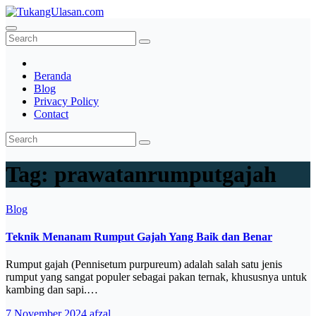
Skip
to
TukangUlasan.com
Baca Aja Dulu!
content
Beranda
Blog
Privacy Policy
Contact
Tag:
prawatanrumputgajah
Blog
Teknik Menanam Rumput Gajah Yang Baik dan Benar
Rumput gajah (Pennisetum purpureum) adalah salah satu jenis
rumput yang sangat populer sebagai pakan ternak, khususnya untuk
kambing dan sapi.…
7 November 2024
afzal