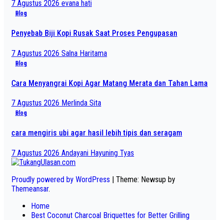
7 Agustus 2026
evana hati
Blog
Penyebab Biji Kopi Rusak Saat Proses Pengupasan
7 Agustus 2026
Salna Haritama
Blog
Cara Menyangrai Kopi Agar Matang Merata dan Tahan Lama
7 Agustus 2026
Merlinda Sita
Blog
cara mengiris ubi agar hasil lebih tipis dan seragam
7 Agustus 2026
Andayani Hayuning Tyas
Proudly powered by WordPress
|
Theme: Newsup by
Themeansar
.
Home
Best Coconut Charcoal Briquettes for Better Grilling