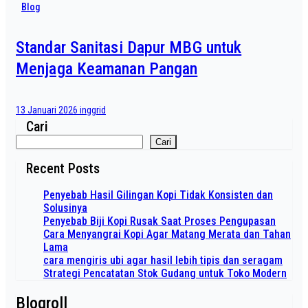
Blog
Standar Sanitasi Dapur MBG untuk
Menjaga Keamanan Pangan
13 Januari 2026
inggrid
Cari
Cari
Recent Posts
Penyebab Hasil Gilingan Kopi Tidak Konsisten dan
Solusinya
Penyebab Biji Kopi Rusak Saat Proses Pengupasan
Cara Menyangrai Kopi Agar Matang Merata dan Tahan
Lama
cara mengiris ubi agar hasil lebih tipis dan seragam
Strategi Pencatatan Stok Gudang untuk Toko Modern
Blogroll