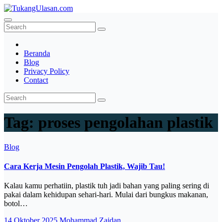
Skip
to
TukangUlasan.com
Baca Aja Dulu!
content
Beranda
Blog
Privacy Policy
Contact
Tag:
proses pengolahan plastik
Blog
Cara Kerja Mesin Pengolah Plastik, Wajib Tau!
Kalau kamu perhatiin, plastik tuh jadi bahan yang paling sering di
pakai dalam kehidupan sehari-hari. Mulai dari bungkus makanan,
botol…
14 Oktober 2025
Mohammad Zaidan