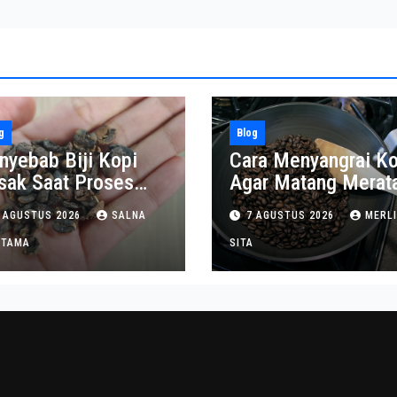
g
Blog
nyebab Biji Kopi
Cara Menyangrai Ko
sak Saat Proses
Agar Matang Merat
ngupasan
dan Tahan Lama
 AGUSTUS 2026
SALNA
7 AGUSTUS 2026
MERL
ITAMA
SITA