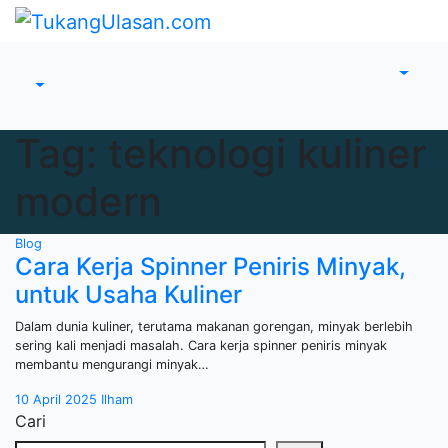
Skip
to
content
Tag:
teknologi kuliner
modern
Blog
Cara Kerja Spinner Peniris Minyak,
untuk Usaha Kuliner
Dalam dunia kuliner, terutama makanan gorengan, minyak berlebih
sering kali menjadi masalah. Cara kerja spinner peniris minyak
membantu mengurangi minyak…
10 April 2025
Ilham
Cari