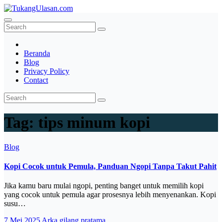
Skip
to
TukangUlasan.com
Baca Aja Dulu!
content
Beranda
Blog
Privacy Policy
Contact
Tag:
tips minum kopi
Blog
Kopi Cocok untuk Pemula, Panduan Ngopi Tanpa Takut Pahit
Jika kamu baru mulai ngopi, penting banget untuk memilih kopi
yang cocok untuk pemula agar prosesnya lebih menyenankan. Kopi
susu…
7 Mei 2025
Arka gilang pratama