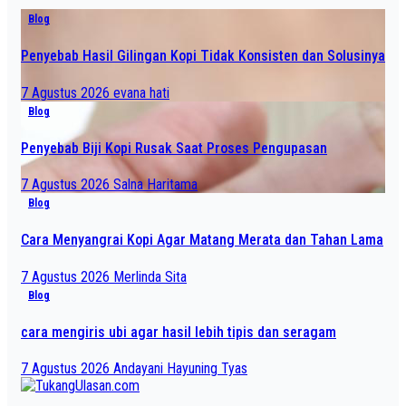
Blog
Penyebab Hasil Gilingan Kopi Tidak Konsisten dan Solusinya
7 Agustus 2026
evana hati
Blog
Penyebab Biji Kopi Rusak Saat Proses Pengupasan
7 Agustus 2026
Salna Haritama
Blog
Cara Menyangrai Kopi Agar Matang Merata dan Tahan Lama
7 Agustus 2026
Merlinda Sita
Blog
cara mengiris ubi agar hasil lebih tipis dan seragam
7 Agustus 2026
Andayani Hayuning Tyas