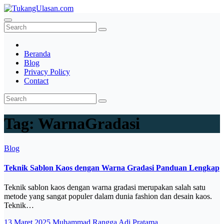
Skip
to
TukangUlasan.com
Baca Aja Dulu!
content
Beranda
Blog
Privacy Policy
Contact
Tag:
WarnaGradasi
Blog
Teknik Sablon Kaos dengan Warna Gradasi Panduan Lengkap
Teknik sablon kaos dengan warna gradasi merupakan salah satu
metode yang sangat populer dalam dunia fashion dan desain kaos.
Teknik…
13 Maret 2025
Muhammad Rangga Adi Pratama