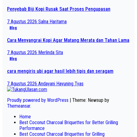
Penyebab Biji Kopi Rusak Saat Proses Pengupasan
7 Agustus 2026
Salna Haritama
Blog
Cara Menyangrai Kopi Agar Matang Merata dan Tahan Lama
7 Agustus 2026
Merlinda Sita
Blog
cara mengiris ubi agar hasil lebih tipis dan seragam
7 Agustus 2026
Andayani Hayuning Tyas
Proudly powered by WordPress
|
Theme: Newsup by
Themeansar
.
Home
Best Coconut Charcoal Briquettes for Better Grilling
Performance
Best Coconut Charcoal Briquettes for Grilling