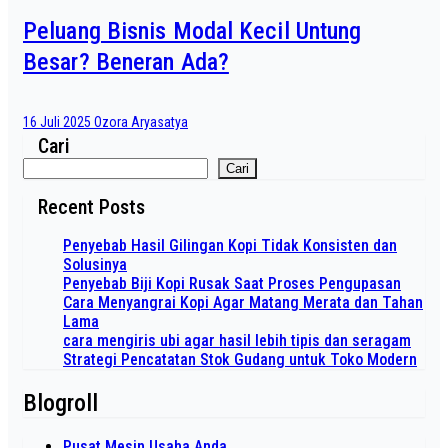
Peluang Bisnis Modal Kecil Untung
Besar? Beneran Ada?
16 Juli 2025
Ozora Aryasatya
Cari
Cari
Recent Posts
Penyebab Hasil Gilingan Kopi Tidak Konsisten dan
Solusinya
Penyebab Biji Kopi Rusak Saat Proses Pengupasan
Cara Menyangrai Kopi Agar Matang Merata dan Tahan
Lama
cara mengiris ubi agar hasil lebih tipis dan seragam
Strategi Pencatatan Stok Gudang untuk Toko Modern
Blogroll
Pusat Mesin Usaha Anda