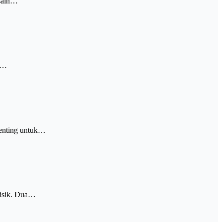
esain…
ng…
penting untuk…
fisik. Dua…