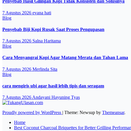
Penyebab Hasil Gilingan Kopi Tidak Konsisten dan Solusinya
7 Agustus 2026
evana hati
Blog
Penyebab Biji Kopi Rusak Saat Proses Pengupasan
7 Agustus 2026
Salna Haritama
Blog
Cara Menyangrai Kopi Agar Matang Merata dan Tahan Lama
7 Agustus 2026
Merlinda Sita
Blog
cara mengiris ubi agar hasil lebih tipis dan seragam
7 Agustus 2026
Andayani Hayuning Tyas
Proudly powered by WordPress
|
Theme: Newsup by
Themeansar
.
Home
Best Coconut Charcoal Briquettes for Better Grilling Performa