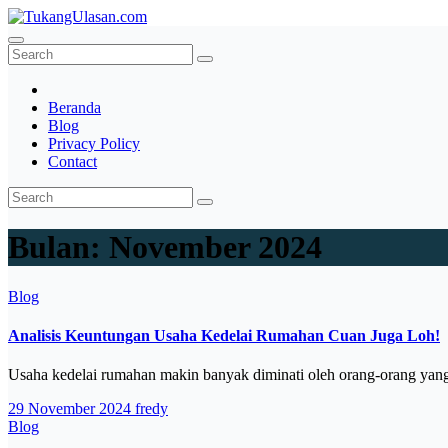
Skip
to
TukangUlasan.com
Baca Aja Dulu!
content
Beranda
Blog
Privacy Policy
Contact
Bulan:
November 2024
Blog
Analisis Keuntungan Usaha Kedelai Rumahan Cuan Juga Loh!
Usaha kedelai rumahan makin banyak diminati oleh orang-orang yan
29 November 2024
fredy
Blog