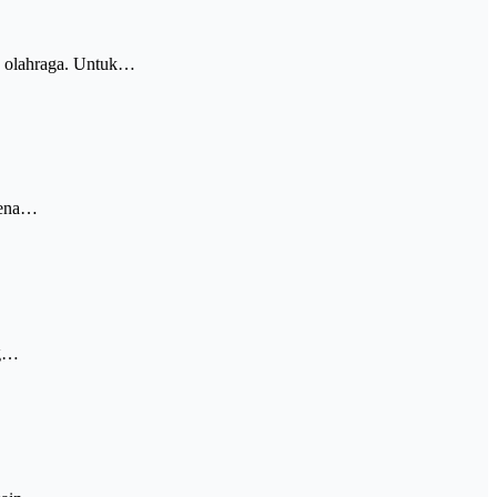
an olahraga. Untuk…
arena…
ng…