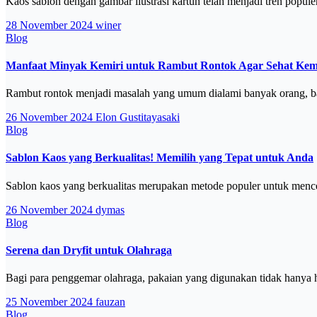
Kaos sablon dengan gambar ilustrasi kartun telah menjadi tren popul
28 November 2024
winer
Blog
Manfaat Minyak Kemiri untuk Rambut Rontok Agar Sehat Kem
Rambut rontok menjadi masalah yang umum dialami banyak orang, bai
26 November 2024
Elon Gustitayasaki
Blog
Sablon Kaos yang Berkualitas! Memilih yang Tepat untuk Anda
Sablon kaos yang berkualitas merupakan metode populer untuk mence
26 November 2024
dymas
Blog
Serena dan Dryfit untuk Olahraga
Bagi para penggemar olahraga, pakaian yang digunakan tidak hanya h
25 November 2024
fauzan
Blog