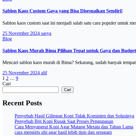
Sablon Kaos Custom Gaya yang Bisa Disesuaikan Sendiri!
Sablon kaos custom saat ini menjadi salah satu cara populer untuk 
25 November 2024
sasya
Blog
Sablon Kaos Murah Bima Pilihan Tepat untuk Gaya dan Budge
Mencari sablon kaos murah di Bima? Sekarang, sudah banyak tempa
25 November 2024
alif
Paginasi
1
2
…
9
Cari
pos
Cari
Recent Posts
Penyebab Hasil Gilingan Kopi Tidak Konsisten dan Solusinya
Penyebab Biji Kopi Rusak Saat Proses Pengupasan
Cara Menyangrai Kopi Agar Matang Merata dan Tahan Lama
cara mengiris ubi agar hasil lebih tipis dan seragam