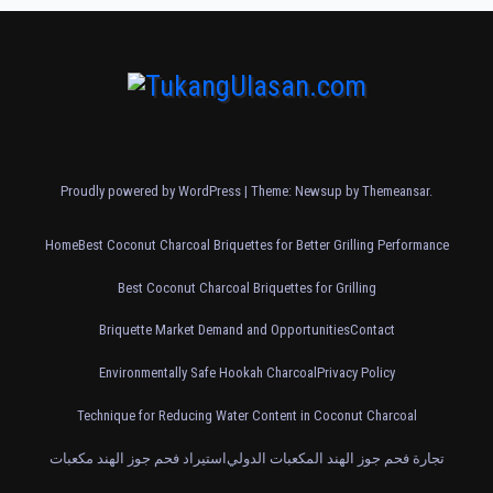
Proudly powered by WordPress
|
Theme: Newsup by
Themeansar
.
Home
Best Coconut Charcoal Briquettes for Better Grilling Performance
Best Coconut Charcoal Briquettes for Grilling
Briquette Market Demand and Opportunities
Contact
Environmentally Safe Hookah Charcoal
Privacy Policy
Technique for Reducing Water Content in Coconut Charcoal
تجارة فحم جوز الهند المكعبات الدولي
استيراد فحم جوز الهند مكعبات