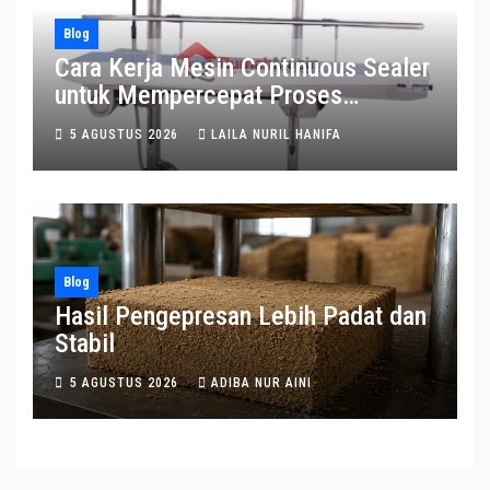
Blog
Cara Kerja Mesin Continuous Sealer
untuk Mempercepat Proses
Pengemasan
5 AGUSTUS 2026
LAILA NURIL HANIFA
Blog
Hasil Pengepresan Lebih Padat dan
Stabil
5 AGUSTUS 2026
ADIBA NUR AINI