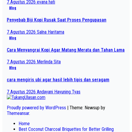
7 Agustus 2026
evana hati
Blog
Penyebab Biji Kopi Rusak Saat Proses Pengupasan
7 Agustus 2026
Salna Haritama
Blog
Cara Menyangrai Kopi Agar Matang Merata dan Tahan Lama
7 Agustus 2026
Merlinda Sita
Blog
cara mengiris ubi agar hasil lebih tipis dan seragam
7 Agustus 2026
Andayani Hayuning Tyas
Proudly powered by WordPress
|
Theme: Newsup by
Themeansar
.
Home
Best Coconut Charcoal Briquettes for Better Grilling