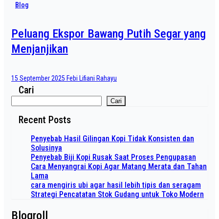
Blog
Peluang Ekspor Bawang Putih Segar yang
Menjanjikan
15 September 2025
Febi Lifiani Rahayu
Cari
Cari
Recent Posts
Penyebab Hasil Gilingan Kopi Tidak Konsisten dan
Solusinya
Penyebab Biji Kopi Rusak Saat Proses Pengupasan
Cara Menyangrai Kopi Agar Matang Merata dan Tahan
Lama
cara mengiris ubi agar hasil lebih tipis dan seragam
Strategi Pencatatan Stok Gudang untuk Toko Modern
Blogroll