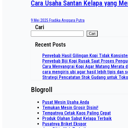
Cara Usaha Santan Kelapa yang Me
9 Mei 2025
Fradika Anggara Putra
Cari
Cari
Recent Posts
Penyebab Hasil Gilingan Kopi Tidak Konsiste
Penyebab Biji Kopi Rusak Saat Proses Peng
Cara Menyangrai Kopi Agar Matang Merata 
cara mengiris ubi agar hasil lebih tipis dan
Strategi Pencatatan Stok Gudang untuk Tok
Blogroll
Pusat Mesin Usaha Anda
Temukan Mesin Grosir Disini!
Tempatnya Cetak Kaos Paling Cepat
Produk Olahan Sabut Kelapa Terbaik
Pusatnya Briket Ekspor