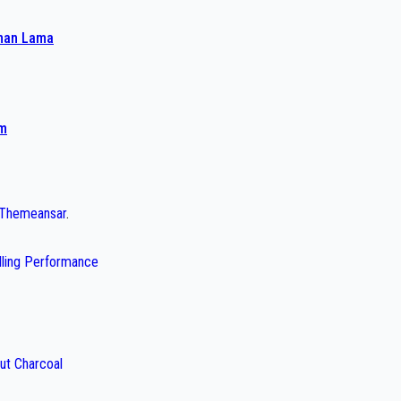
ahan Lama
am
Themeansar
.
illing Performance
ut Charcoal