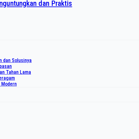
nguntungkan dan Praktis
n dan Solusinya
upasan
dan Tahan Lama
 seragam
o Modern