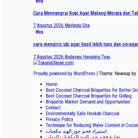
Blog
Cara Menyangrai Kopi Agar Matang Merata dan T
7 Agustus 2026
Merlinda Sita
Blog
cara mengiris ubi agar hasil lebih tipis dan serag
7 Agustus 2026
Andayani Hayuning Tyas
Proudly powered by WordPress
|
Theme: Newsup by
Home
Best Coconut Charcoal Briquettes for Better Gr
Best Coconut Charcoal Briquettes for Grilling
Briquette Market Demand and Opportunities
Contact
Environmentally Safe Hookah Charcoal
Privacy Policy
Technique for Reducing Water Content in Cocon
استيراد فحم جوز الهند مكعبات
تجارة فحم جوز الهند المكعبات الدولي