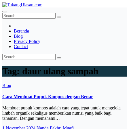
Skip
to
TukangUlasan.com
Baca Aja Dulu!
content
Beranda
Blog
Privacy Policy
Contact
Tag:
daur ulang sampah
Blog
Cara Membuat Pupuk Kompos dengan Benar
Membuat pupuk kompos adalah cara yang tepat untuk mengelola
limbah organik sekaligus memberikan nutrisi yang baik bagi
tanaman. Dengan memahami…
1 November 2024
Nanda Fakhri Muafi