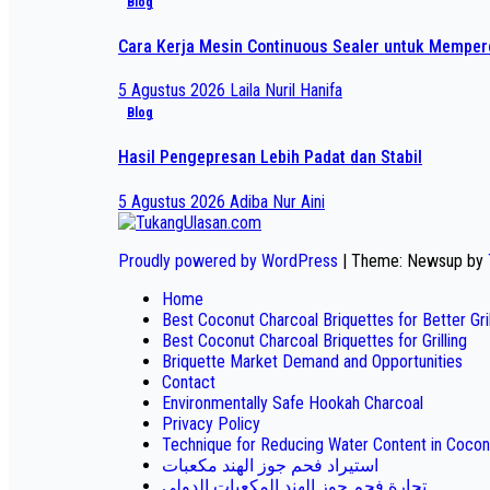
Blog
Cara Kerja Mesin Continuous Sealer untuk Mempe
5 Agustus 2026
Laila Nuril Hanifa
Blog
Hasil Pengepresan Lebih Padat dan Stabil
5 Agustus 2026
Adiba Nur Aini
Proudly powered by WordPress
|
Theme: Newsup by
Home
Best Coconut Charcoal Briquettes for Better Gr
Best Coconut Charcoal Briquettes for Grilling
Briquette Market Demand and Opportunities
Contact
Environmentally Safe Hookah Charcoal
Privacy Policy
Technique for Reducing Water Content in Cocon
استيراد فحم جوز الهند مكعبات
تجارة فحم جوز الهند المكعبات الدولي