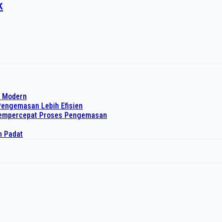
k
o Modern
Pengemasan Lebih Efisien
 Mempercepat Proses Pengemasan
h Padat