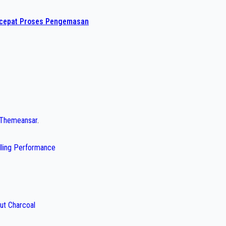
rcepat Proses Pengemasan
Themeansar
.
illing Performance
ut Charcoal