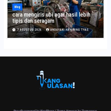
Blog
cara mengiris ubi agar hasil lebih
tipis dan seragam
7 AGUSTUS 2026
ANDAYANI HAYUNING TYAS
Proudly powered by WordPress
|
Theme: Newsup by
Themeansar
.