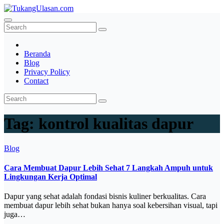
Skip
to
TukangUlasan.com
Baca Aja Dulu!
content
Beranda
Blog
Privacy Policy
Contact
Tag:
kontrol kualitas dapur
Blog
Cara Membuat Dapur Lebih Sehat 7 Langkah Ampuh untuk
Lingkungan Kerja Optimal
Dapur yang sehat adalah fondasi bisnis kuliner berkualitas. Cara
membuat dapur lebih sehat bukan hanya soal kebersihan visual, tapi
juga…