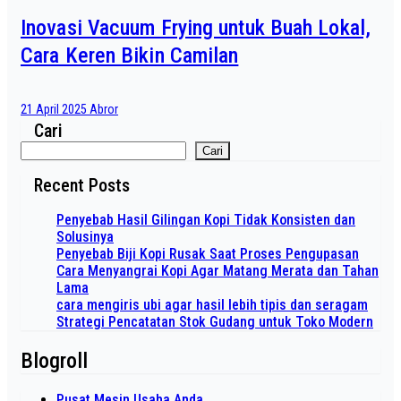
Inovasi Vacuum Frying untuk Buah Lokal,
Cara Keren Bikin Camilan
21 April 2025
Abror
Cari
Cari
Recent Posts
Penyebab Hasil Gilingan Kopi Tidak Konsisten dan
Solusinya
Penyebab Biji Kopi Rusak Saat Proses Pengupasan
Cara Menyangrai Kopi Agar Matang Merata dan Tahan
Lama
cara mengiris ubi agar hasil lebih tipis dan seragam
Strategi Pencatatan Stok Gudang untuk Toko Modern
Blogroll
Pusat Mesin Usaha Anda