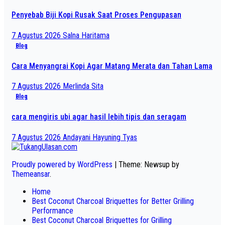
Penyebab Biji Kopi Rusak Saat Proses Pengupasan
7 Agustus 2026
Salna Haritama
Blog
Cara Menyangrai Kopi Agar Matang Merata dan Tahan Lama
7 Agustus 2026
Merlinda Sita
Blog
cara mengiris ubi agar hasil lebih tipis dan seragam
7 Agustus 2026
Andayani Hayuning Tyas
Proudly powered by WordPress
|
Theme: Newsup by
Themeansar
.
Home
Best Coconut Charcoal Briquettes for Better Grilling
Performance
Best Coconut Charcoal Briquettes for Grilling