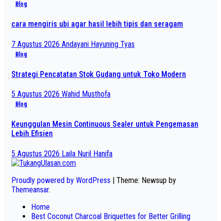
Blog
cara mengiris ubi agar hasil lebih tipis dan seragam
7 Agustus 2026
Andayani Hayuning Tyas
Blog
Strategi Pencatatan Stok Gudang untuk Toko Modern
5 Agustus 2026
Wahid Musthofa
Blog
Keunggulan Mesin Continuous Sealer untuk Pengemasan
Lebih Efisien
5 Agustus 2026
Laila Nuril Hanifa
Proudly powered by WordPress
|
Theme: Newsup by
Themeansar
.
Home
Best Coconut Charcoal Briquettes for Better Grilling