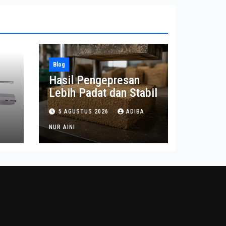
Blog
Hasil Pengepresan
Lebih Padat dan Stabil
t
5 AGUSTUS 2026
ADIBA
n
NUR AINI