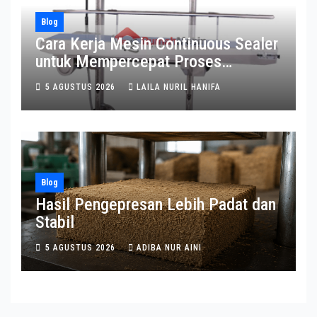
Blog
Cara Kerja Mesin Continuous Sealer
untuk Mempercepat Proses
Pengemasan
5 AGUSTUS 2026
LAILA NURIL HANIFA
Blog
Hasil Pengepresan Lebih Padat dan
Stabil
5 AGUSTUS 2026
ADIBA NUR AINI