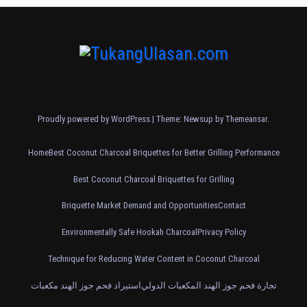
Proudly powered by WordPress
|
Theme: Newsup by
Themeansar
.
Home
Best Coconut Charcoal Briquettes for Better Grilling Performance
Best Coconut Charcoal Briquettes for Grilling
Briquette Market Demand and Opportunities
Contact
Environmentally Safe Hookah Charcoal
Privacy Policy
Technique for Reducing Water Content in Coconut Charcoal
تجارة فحم جوز الهند المكعبات الدولي
استيراد فحم جوز الهند مكعبات