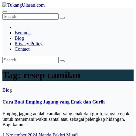
Skip
to
TukangUlasan.com
Baca Aja Dulu!
content
Beranda
Blog
Privacy Policy
Contact
Tag:
resep camilan
Blog
Cara Buat Emping Jagung yang Enak dan Gurih
Emping jagung adalah camilan yang enak dan gurih, sangat cocok
untuk menemani waktu santai atau sebagai pelengkap hidangan.
Bagi kamu…
1 November 2024
Nanda Fakhri Muafi