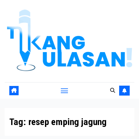
Skip
to
content
Tag:
resep emping jagung