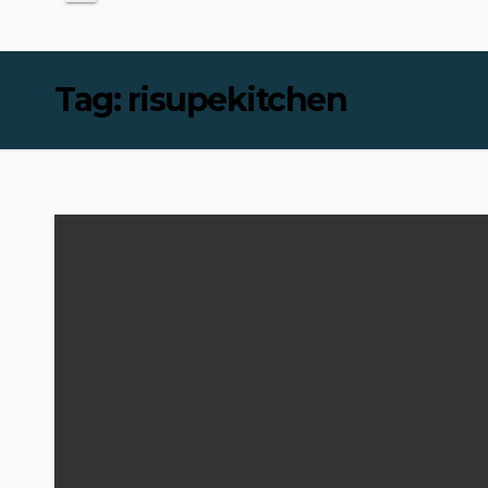
Tag:
risupekitchen