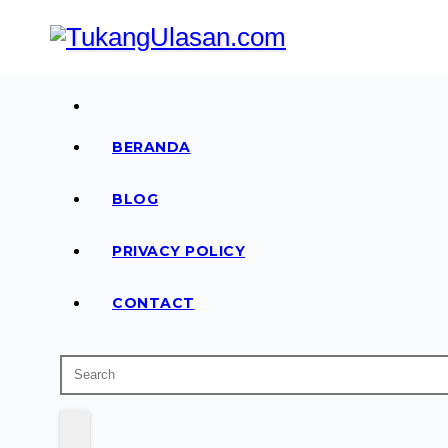
Skip
to
content
Baca Aja Dulu!
TukangUlasan.com
BERANDA
BLOG
PRIVACY POLICY
CONTACT