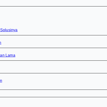
 Solusinya
n
han Lama
rn