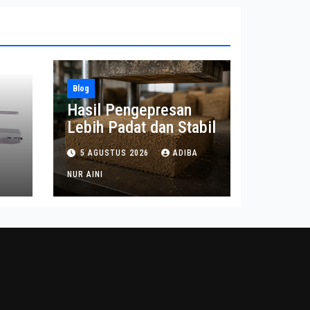
Blog
Hasil Pengepresan
Lebih Padat dan Stabil
t
5 AGUSTUS 2026
ADIBA
n
NUR AINI