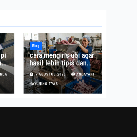
Blog
pi
cara mengiris ubi agar
a
hasil lebih tipis dan
seragam
INDA
7 AGUSTUS 2026
ANDAYANI
HAYUNING TYAS