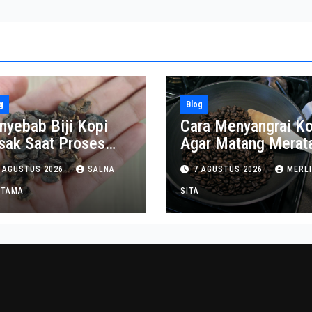
g
Blog
nyebab Biji Kopi
Cara Menyangrai Ko
sak Saat Proses
Agar Matang Merat
ngupasan
dan Tahan Lama
 AGUSTUS 2026
SALNA
7 AGUSTUS 2026
MERL
ITAMA
SITA