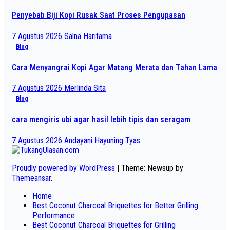
Penyebab Biji Kopi Rusak Saat Proses Pengupasan
7 Agustus 2026
Salna Haritama
Blog
Cara Menyangrai Kopi Agar Matang Merata dan Tahan Lama
7 Agustus 2026
Merlinda Sita
Blog
cara mengiris ubi agar hasil lebih tipis dan seragam
7 Agustus 2026
Andayani Hayuning Tyas
Proudly powered by WordPress
|
Theme: Newsup by
Themeansar
.
Home
Best Coconut Charcoal Briquettes for Better Grilling
Performance
Best Coconut Charcoal Briquettes for Grilling