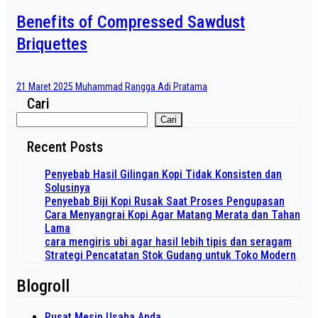
Benefits of Compressed Sawdust
Briquettes
21 Maret 2025
Muhammad Rangga Adi Pratama
Cari
Cari
Recent Posts
Penyebab Hasil Gilingan Kopi Tidak Konsisten dan
Solusinya
Penyebab Biji Kopi Rusak Saat Proses Pengupasan
Cara Menyangrai Kopi Agar Matang Merata dan Tahan
Lama
cara mengiris ubi agar hasil lebih tipis dan seragam
Strategi Pencatatan Stok Gudang untuk Toko Modern
Blogroll
Pusat Mesin Usaha Anda