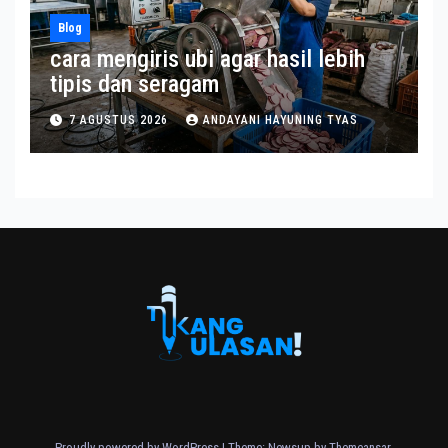
Blog
cara mengiris ubi agar hasil lebih
tipis dan seragam
7 AGUSTUS 2026
ANDAYANI HAYUNING TYAS
Proudly powered by WordPress
|
Theme: Newsup by
Themeansar
.