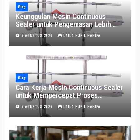
Blog
Keunggulan Mesin Continuous
Sealer untuk Pengemasan Lebih
Efisien
5 AGUSTUS 2026
LAILA NURIL HANIFA
Blog
Cara Kerja Mesin Continuous Sealer
untuk Mempercepat Proses
Pengemasan
5 AGUSTUS 2026
LAILA NURIL HANIFA