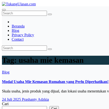
Skip
to
TukangUlasan.com
Baca Aja Dulu!
content
Beranda
Blog
Privacy Policy
Contact
Tag:
usaha mie kemasan
Blog
Modal Usaha Mie Kemasan Rumahan yang Perlu Diperhatikan!
Skala usaha, jenis produk yang dijual, dan lokasi usaha menentuka
24 Juli 2025
Prashanty Adzkia
Cari
Cari