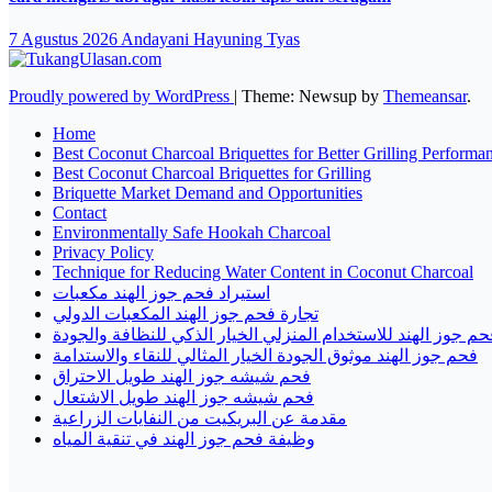
7 Agustus 2026
Andayani Hayuning Tyas
Proudly powered by WordPress
|
Theme: Newsup by
Themeansar
.
Home
Best Coconut Charcoal Briquettes for Better Grilling Performa
Best Coconut Charcoal Briquettes for Grilling
Briquette Market Demand and Opportunities
Contact
Environmentally Safe Hookah Charcoal
Privacy Policy
Technique for Reducing Water Content in Coconut Charcoal
استيراد فحم جوز الهند مكعبات
تجارة فحم جوز الهند المكعبات الدولي
حم جوز الهند للاستخدام المنزلي الخيار الذكي للنظافة والجودة
فحم جوز الهند موثوق الجودة الخيار المثالي للنقاء والاستدامة
فحم شيشه جوز الهند طويل الاحتراق
فحم شيشه جوز الهند طويل الاشتعال
مقدمة عن البريكيت من النفايات الزراعية
وظيفة فحم جوز الهند في تنقية المياه