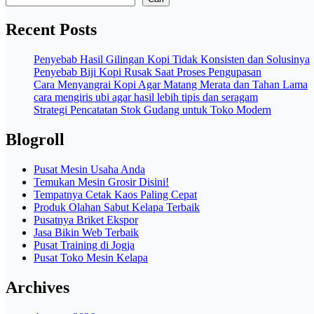
Recent Posts
Penyebab Hasil Gilingan Kopi Tidak Konsisten dan Solusinya
Penyebab Biji Kopi Rusak Saat Proses Pengupasan
Cara Menyangrai Kopi Agar Matang Merata dan Tahan Lama
cara mengiris ubi agar hasil lebih tipis dan seragam
Strategi Pencatatan Stok Gudang untuk Toko Modern
Blogroll
Pusat Mesin Usaha Anda
Temukan Mesin Grosir Disini!
Tempatnya Cetak Kaos Paling Cepat
Produk Olahan Sabut Kelapa Terbaik
Pusatnya Briket Ekspor
Jasa Bikin Web Terbaik
Pusat Training di Jogja
Pusat Toko Mesin Kelapa
Archives