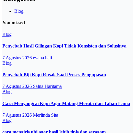
Blog
You missed
Blog
Penyebab Hasil Gilingan Kopi Tidak Konsisten dan Solusinya
7 Agustus 2026
evana hati
Blog
Penyebab Biji Kopi Rusak Saat Proses Pengupasan
7 Agustus 2026
Salna Haritama
Blog
Cara Menyangrai Kopi Agar Matang Merata dan Tahan Lama
7 Agustus 2026
Merlinda Sita
Blog
cara mengiris ubi agar hasil lebih tipis dan seragam