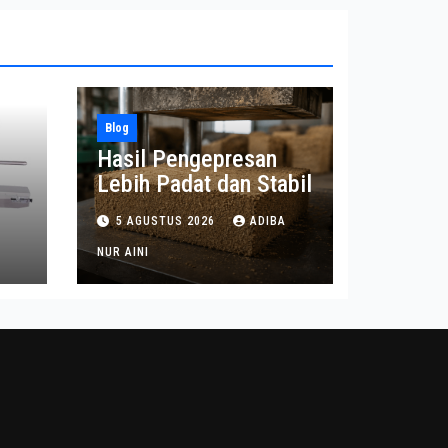
Blog
Hasil Pengepresan
Lebih Padat dan Stabil
t
5 AGUSTUS 2026
ADIBA
n
NUR AINI