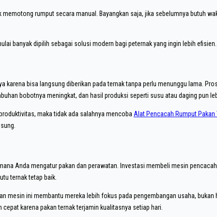
k memotong rumput secara manual. Bayangkan saja, jika sebelumnya butuh wakt
ai banyak dipilih sebagai solusi modern bagi peternak yang ingin lebih efisien.
a karena bisa langsung diberikan pada ternak tanpa perlu menunggu lama. Prose
umbuhan bobotnya meningkat, dan hasil produksi seperti susu atau daging pun leb
 produktivitas, maka tidak ada salahnya mencoba
Alat Pencacah Rumput Pakan 
gsung.
imana Anda mengatur pakan dan perawatan. Investasi membeli mesin pencacah r
u ternak tetap baik.
n mesin ini membantu mereka lebih fokus pada pengembangan usaha, bukan h
cepat karena pakan ternak terjamin kualitasnya setiap hari.