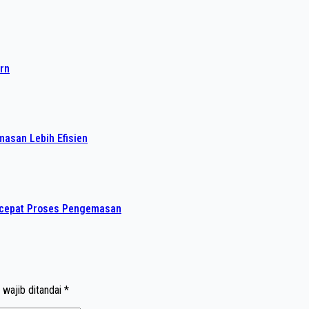
rn
asan Lebih Efisien
rcepat Proses Pengemasan
 wajib ditandai
*