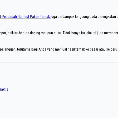
t Pencacah Rumput Pakan Ternak
juga berdampak langsung pada peningkatan pr
.
at, baik itu berupa daging maupun susu. Tidak hanya itu, alat ini juga membant
pelanggan, terutama bagi Anda yang menjual hasil ternak ke pasar atau ke peru
raktis