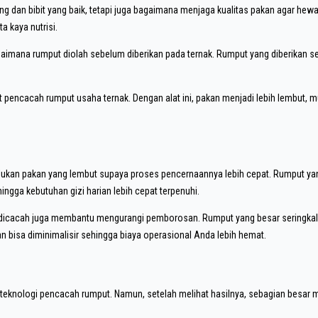
 dan bibit yang baik, tetapi juga bagaimana menjaga kualitas pakan agar hewan 
a kaya nutrisi.
agaimana rumput diolah sebelum diberikan pada ternak. Rumput yang diberikan
t pencacah rumput usaha ternak. Dengan alat ini, pakan menjadi lebih lembut, 
lukan pakan yang lembut supaya proses pencernaannya lebih cepat. Rumput y
ehingga kebutuhan gizi harian lebih cepat terpenuhi.
 dicacah juga membantu mengurangi pemborosan. Rumput yang besar seringka
 bisa diminimalisir sehingga biaya operasional Anda lebih hemat.
knologi pencacah rumput. Namun, setelah melihat hasilnya, sebagian besar mer