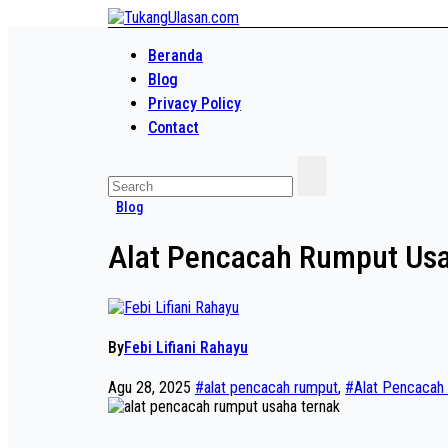
Skip
to
Baca Aja Dulu!
content
Beranda
TukangUlasan.com
Blog
Privacy Policy
Contact
Blog
Alat Pencacah Rumput Usa
By
Febi Lifiani Rahayu
Agu 28, 2025
#alat pencacah rumput
,
#Alat Pencacah