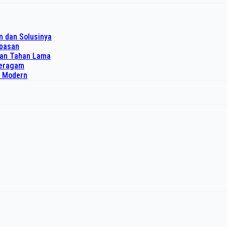
n dan Solusinya
upasan
dan Tahan Lama
 seragam
o Modern