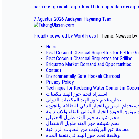
cara mengiris ubi agar hasil lebih tipis dan serag
7 Agustus 2026
Andayani Hayuning Tyas
Proudly powered by WordPress
|
Theme: Newsup by
Home
Best Coconut Charcoal Briquettes for Better Gr
Best Coconut Charcoal Briquettes for Grilling
Briquette Market Demand and Opportunities
Contact
Environmentally Safe Hookah Charcoal
Privacy Policy
Technique for Reducing Water Content in Cocon
استيراد فحم جوز الهند مكعبات
تجارة فحم جوز الهند المكعبات الدولي
استخدام المنزلي الخيار الذكي للنظافة والجودة
موثوق الجودة الخيار المثالي للنقاء والاستدامة
فحم شيشه جوز الهند طويل الاحتراق
فحم شيشه جوز الهند طويل الاشتعال
مقدمة عن البريكيت من النفايات الزراعية
وظيفة فحم جوز الهند في تنقية المياه