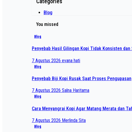
Categories
Blog
You missed
Blog
Penyebab Hasil Gilingan Kopi Tidak Konsisten dan 
7 Agustus 2026
evana hati
Blog
Penyebab Biji Kopi Rusak Saat Proses Pengupasan
7 Agustus 2026
Salna Haritama
Blog
Cara Menyangrai Kopi Agar Matang Merata dan T
7 Agustus 2026
Merlinda Sita
Blog