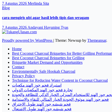
7 Agustus 2026
Merlinda Sita
Blog
cara mengiris ubi agar hasil lebih tipis dan seragam
7 Agustus 2026
Andayani Hayuning Tyas
Proudly powered by WordPress
|
Theme: Newsup by
Themeansar
.
Home
Best Coconut Charcoal Briquettes for Better Grilling Performa
Best Coconut Charcoal Briquettes for Grilling
Briquette Market Demand and Opportunities
Contact
Environmentally Safe Hookah Charcoal
Privacy Policy
Technique for Reducing Water Content in Coconut Charcoal
استيراد فحم جوز الهند مكعبات
تجارة فحم جوز الهند المكعبات الدولي
حم جوز الهند للاستخدام المنزلي الخيار الذكي للنظافة والجودة
فحم جوز الهند موثوق الجودة الخيار المثالي للنقاء والاستدامة
فحم شيشه جوز الهند طويل الاحتراق
فحم شيشه جوز الهند طويل الاشتعال