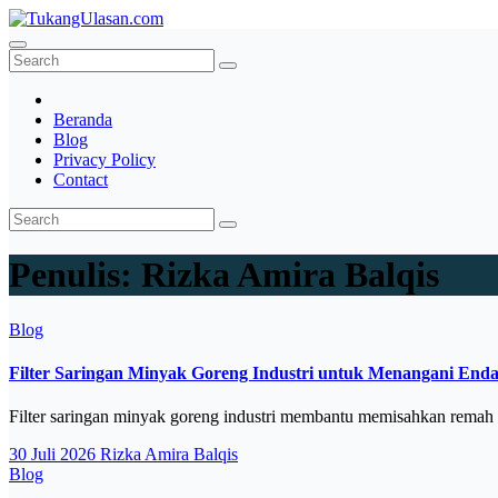
Skip
to
TukangUlasan.com
Baca Aja Dulu!
content
Beranda
Blog
Privacy Policy
Contact
Penulis:
Rizka Amira Balqis
Blog
Filter Saringan Minyak Goreng Industri untuk Menangani End
Filter saringan minyak goreng industri membantu memisahkan rema
30 Juli 2026
Rizka Amira Balqis
Blog