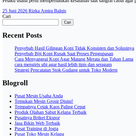
Pelaku usaha perlu memperhatikan kesalahan saat sangrai cabai agar
25 Juni 2026
Rizka Amira Balqis
Cari
Cari
Recent Posts
Penyebab Hasil Gilingan Kopi Tidak Konsisten dan Solusinya
Penyebab Biji Kopi Rusak Saat Proses Pengupasan
Cara Menyangrai Kopi Agar Matang Merata dan Tahan Lama
cara mengiris ubi agar hasil lebih tipis dan seragam
Strategi Pencatatan Stok Gudang untuk Toko Modern
Blogroll
Pusat Mesin Usaha Anda
Temukan Mesin Grosir Disini!
Tempatnya Cetak Kaos Paling Cepat
Produk Olahan Sabut Kelapa Terbaik
Pusatnya Briket Ekspor
Jasa Bikin Web Terbaik
Pusat Training di Jogja
Pusat Toko Mesin Kelapa