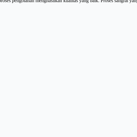
 proses pengolahan menghasilkan kualitas yang baik. Proses sangrai ya