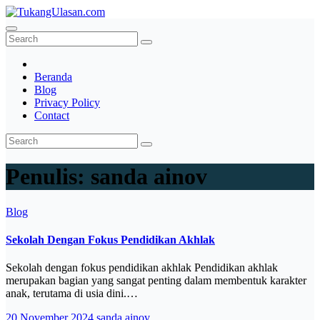
Skip
to
TukangUlasan.com
Baca Aja Dulu!
content
Beranda
Blog
Privacy Policy
Contact
Penulis:
sanda ainov
Blog
Sekolah Dengan Fokus Pendidikan Akhlak
Sekolah dengan fokus pendidikan akhlak Pendidikan akhlak
merupakan bagian yang sangat penting dalam membentuk karakter
anak, terutama di usia dini.…
20 November 2024
sanda ainov