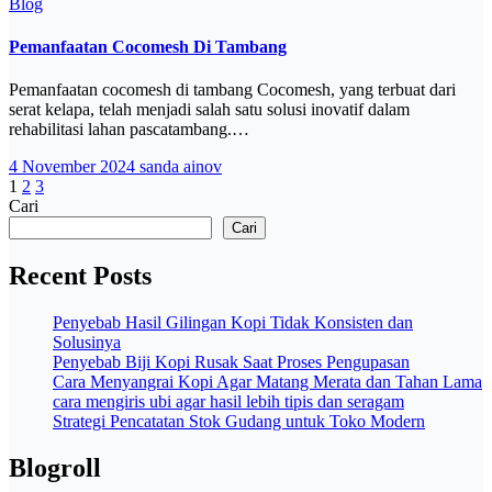
Blog
Pemanfaatan Cocomesh Di Tambang
Pemanfaatan cocomesh di tambang Cocomesh, yang terbuat dari
serat kelapa, telah menjadi salah satu solusi inovatif dalam
rehabilitasi lahan pascatambang.…
4 November 2024
sanda ainov
Paginasi
1
2
3
Cari
pos
Cari
Recent Posts
Penyebab Hasil Gilingan Kopi Tidak Konsisten dan
Solusinya
Penyebab Biji Kopi Rusak Saat Proses Pengupasan
Cara Menyangrai Kopi Agar Matang Merata dan Tahan Lama
cara mengiris ubi agar hasil lebih tipis dan seragam
Strategi Pencatatan Stok Gudang untuk Toko Modern
Blogroll