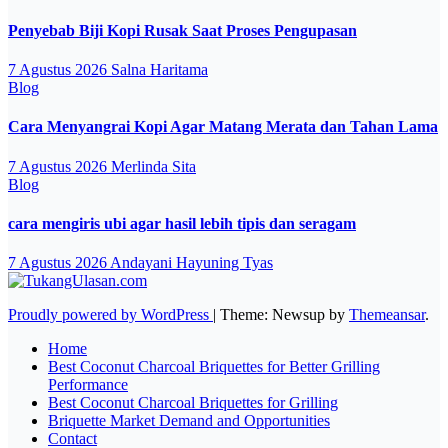
Penyebab Biji Kopi Rusak Saat Proses Pengupasan
7 Agustus 2026
Salna Haritama
Blog
Cara Menyangrai Kopi Agar Matang Merata dan Tahan Lama
7 Agustus 2026
Merlinda Sita
Blog
cara mengiris ubi agar hasil lebih tipis dan seragam
7 Agustus 2026
Andayani Hayuning Tyas
Proudly powered by WordPress
|
Theme: Newsup by
Themeansar
.
Home
Best Coconut Charcoal Briquettes for Better Grilling
Performance
Best Coconut Charcoal Briquettes for Grilling
Briquette Market Demand and Opportunities
Contact