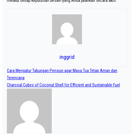
melalui setiap keputusan desain yang Anda jalankan secara aktif.
inggrid
Navigasi
Cara Mengatur Tabungan Pensiun agar Masa Tua Tetap Aman dan
pos
Terencana
Charcoal Cubes of Coconut Shell for Efficient and Sustainable Fuel