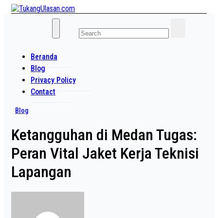
Skip
to
Baca Aja Dulu!
content
TukangUlasan.com
Beranda
Blog
Privacy Policy
Contact
Blog
Ketangguhan di Medan Tugas:
Peran Vital Jaket Kerja Teknisi
Lapangan